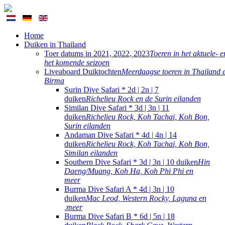
Home
Duiken in Thailand
Toer datums in 2021, 2022, 2023
Toeren in het aktuele- e
het komende seizoen
Liveaboard Duiktochten
Meerdaagse toeren in Thailand 
Birma
Surin Dive Safari * 2d | 2n | 7
duiken
Richelieu Rock en de Surin eilanden
Similan Dive Safari * 3d | 3n | 11
duiken
Richelieu Rock, Koh Tachai, Koh Bon,
Surin eilanden
Andaman Dive Safari * 4d | 4n | 14
duiken
Richelieu Rock, Koh Tachai, Koh Bon,
Similan eilanden
Southern Dive Safari * 3d | 3n | 10 duiken
Hin
Daeng/Muang, Koh Ha, Koh Phi Phi en
meer
Burma Dive Safari A * 4d | 3n | 10
duiken
Mac Leod, Western Rocky, Laguna en
,meer
Burma Dive Safari B * 6d | 5n | 18