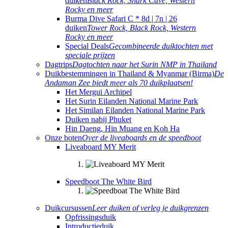
duiken
Black Rock, Shark Cave, Western
Rocky en meer
Burma Dive Safari C * 8d | 7n | 26
duiken
Tower Rock, Black Rock, Western
Rocky en meer
Special Deals
Gecombineerde duiktochten met
speciale prijzen
Dagtrips
Dagtochten naar het Surin NMP in Thailand
Duikbestemmingen in Thailand & Myanmar (Birma)
De
Andaman Zee biedt meer als 70 duikplaatsen!
Het Mergui Archipel
Het Surin Eilanden National Marine Park
Het Similan Eilanden National Marine Park
Duiken nabij Phuket
Hin Daeng, Hin Muang en Koh Ha
Onze boten
Over de liveaboards en de speedboot
Liveaboard MY Merit
Speedboot The White Bird
Duikcursussen
Leer duiken of verleg je duikgrenzen
Opfrissingsduik
Introductieduik