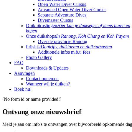
Open Water Diver Cursus
Advanced Open Water Diver Cursus
Separate Adventure Dives
Divemaster Cursus
Duikuitrustingen
Hier kun je duiksetjes of items huren en
kopen
Onze duikshops
In Ranong, Koh Chang en Koh Payam
Over de provincie Ranong
Prijslijst
Dagtrips, duiktoeren en duikcursussen
Additionele infos m.b.t. fees
Photo Gallery
FAQ
Downloads & Updates
Aanvragen
Contact opnemen
Wanneer wil je duiken?
Boek nu!
[No form id or name provided!]
Ontvang onze nieuwsbrief
Meld je aan om info's te ontvangen over bijvoorbeeld opkomende dagt