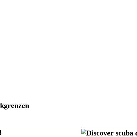
ikgrenzen
!