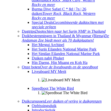
duiken
Black Rock, Shark Cave, Western
Rocky en meer
Burma Dive Safari C * 8d | 7n | 26
duiken
Tower Rock, Black Rock, Western
Rocky en meer
Special Deals
Gecombineerde duiktochten met
speciale prijzen
Dagtrips
Dagtochten naar het Surin NMP in Thailand
Duikbestemmingen in Thailand & Myanmar (Birma)
De
Andaman Zee biedt meer als 70 duikplaatsen!
Het Mergui Archipel
Het Surin Eilanden National Marine Park
Het Similan Eilanden National Marine Park
Duiken nabij Phuket
Hin Daeng, Hin Muang en Koh Ha
Onze boten
Over de liveaboards en de speedboot
Liveaboard MY Merit
Speedboot The White Bird
Duikcursussen
Leer duiken of verleg je duikgrenzen
Opfrissingsduik
Introductieduik