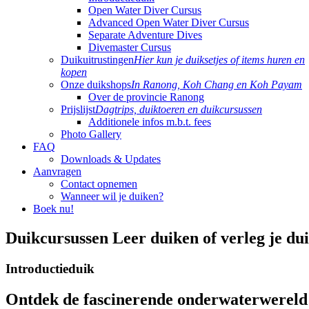
Open Water Diver Cursus
Advanced Open Water Diver Cursus
Separate Adventure Dives
Divemaster Cursus
Duikuitrustingen
Hier kun je duiksetjes of items huren en
kopen
Onze duikshops
In Ranong, Koh Chang en Koh Payam
Over de provincie Ranong
Prijslijst
Dagtrips, duiktoeren en duikcursussen
Additionele infos m.b.t. fees
Photo Gallery
FAQ
Downloads & Updates
Aanvragen
Contact opnemen
Wanneer wil je duiken?
Boek nu!
Duikcursussen
Leer duiken of verleg je du
Introductieduik
Ontdek de fascinerende onderwaterwereld