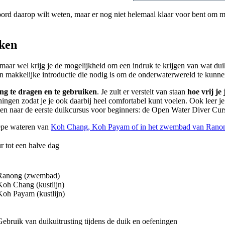
ord daarop wilt weten, maar er nog niet helemaal klaar voor bent om met
iken
 maar wel krijg je de mogelijkheid om een indruk te krijgen van wat dui
e en makkelijke introductie die nodig is om de onderwaterwereld te kun
ing te dragen en te gebruiken
. Je zult er verstelt van staan
hoe vrij j
eningen zodat je je ook daarbij heel comfortabel kunt voelen. Ook leer j
omen naar de eerste duikcursus voor beginners: de Open Water Diver Cur
iepe wateren van
Koh Chang,
Koh Payam of in het zwembad van
Rano
r tot een halve dag
Ranong (zwembad)
Koh Chang (kustlijn)
Koh Payam (kustlijn)
Gebruik van duikuitrusting tijdens de duik en oefeningen