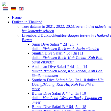
Home
Duiken in Thailand
Toer datums in 2021, 2022, 2023
Toeren in het aktuele- e
het komende seizoen
Liveaboard Duiktochten
Meerdaagse toeren in Thailand 
Birma
Surin Dive Safari * 2d | 2n | 7
duiken
Richelieu Rock en de Surin eilanden
Similan Dive Safari * 3d | 3n | 11
duiken
Richelieu Rock, Koh Tachai, Koh Bon,
Surin eilanden
Andaman Dive Safari * 4d | 4n | 14
duiken
Richelieu Rock, Koh Tachai, Koh Bon,
Similan eilanden
Southern Dive Safari * 3d | 3n | 10 duiken
Hin
Daeng/Muang, Koh Ha, Koh Phi Phi en
meer
Burma Dive Safari A * 4d | 3n | 10
duiken
Mac Leod, Western Rocky, Laguna en
,meer
Burma Dive Safari B * 6d | 5n | 18