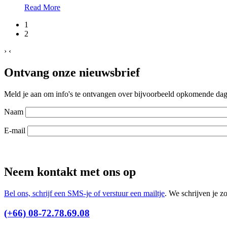
Read More
1
2
›
‹
Ontvang onze nieuwsbrief
Meld je aan om info's te ontvangen over bijvoorbeeld opkomende dagt
Naam
E-mail
Neem kontakt met ons op
Bel ons, schrijf een SMS-je of verstuur een mailtje
. We schrijven je z
(+66) 08-72.78.69.08