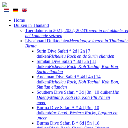
Home
Duiken in Thailand
Toer datums in 2021, 2022, 2023
Toeren in het aktuele- e
het komende seizoen
Liveaboard Duiktochten
Meerdaagse toeren in Thailand 
Birma
Surin Dive Safari * 2d | 2n | 7
duiken
Richelieu Rock en de Surin eilanden
Similan Dive Safari * 3d | 3n | 11
duiken
Richelieu Rock, Koh Tachai, Koh Bon,
Surin eilanden
Andaman Dive Safari * 4d | 4n | 14
duiken
Richelieu Rock, Koh Tachai, Koh Bon,
Similan eilanden
Southern Dive Safari * 3d | 3n | 10 duiken
Hin
Daeng/Muang, Koh Ha, Koh Phi Phi en
meer
Burma Dive Safari A * 4d | 3n | 10
duiken
Mac Leod, Western Rocky, Laguna en
,meer
Burma Dive Safari B * 6d | 5n | 18