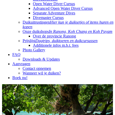
Open Water Diver Cursus
Advanced Open Water Diver Cursus
Separate Adventure Dives
Divemaster Cursus
Duikuitrustingen
Hier kun je duiksetjes of items huren en
kopen
Onze duikshops
In Ranong, Koh Chang en Koh Payam
Over de provincie Ranong
Prijslijst
Dagtrips, duiktoeren en duikcursussen
Additionele infos m.b.t. fees
Photo Gallery
FAQ
Downloads & Updates
Aanvragen
Contact opnemen
Wanneer wil je duiken?
Boek nu!