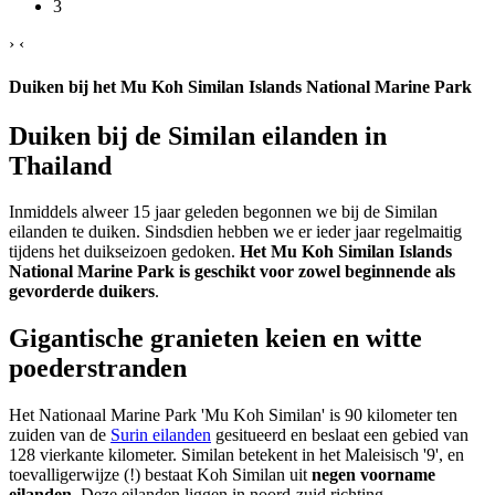
3
›
‹
Duiken bij het Mu Koh Similan Islands National Marine Park
Duiken bij de Similan eilanden in
Thailand
Inmiddels alweer 15 jaar geleden begonnen we bij de Similan
eilanden te duiken. Sindsdien hebben we er ieder jaar regelmaitig
tijdens het duikseizoen gedoken.
Het Mu Koh Similan Islands
National Marine Park is geschikt voor zowel beginnende als
gevorderde duikers
.
Gigantische granieten keien en witte
poederstranden
Het Nationaal Marine Park 'Mu Koh Similan' is 90 kilometer ten
zuiden van de
Surin eilanden
gesitueerd en beslaat een gebied van
128 vierkante kilometer. Similan betekent in het Maleisisch '9', en
toevalligerwijze (!) bestaat Koh Similan uit
negen voorname
eilanden
. Deze eilanden liggen in noord-zuid richting.