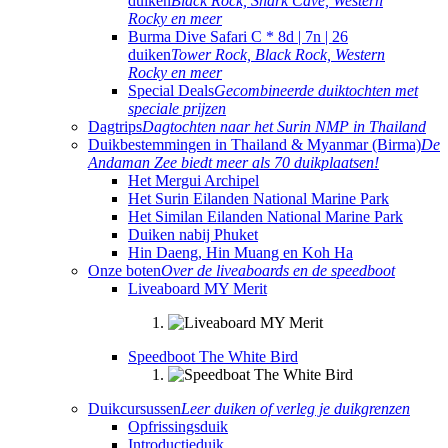
duiken
Black Rock, Shark Cave, Western
Rocky en meer
Burma Dive Safari C * 8d | 7n | 26
duiken
Tower Rock, Black Rock, Western
Rocky en meer
Special Deals
Gecombineerde duiktochten met
speciale prijzen
Dagtrips
Dagtochten naar het Surin NMP in Thailand
Duikbestemmingen in Thailand & Myanmar (Birma)
De
Andaman Zee biedt meer als 70 duikplaatsen!
Het Mergui Archipel
Het Surin Eilanden National Marine Park
Het Similan Eilanden National Marine Park
Duiken nabij Phuket
Hin Daeng, Hin Muang en Koh Ha
Onze boten
Over de liveaboards en de speedboot
Liveaboard MY Merit
Speedboot The White Bird
Duikcursussen
Leer duiken of verleg je duikgrenzen
Opfrissingsduik
Introductieduik