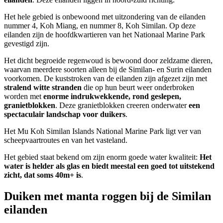
Het hele gebied is onbewoond met uitzondering van de eilanden
nummer 4, Koh Miang, en nummer 8, Koh Similan. Op deze
eilanden zijn de hoofdkwartieren van het Nationaal Marine Park
gevestigd zijn.
Het dicht begroeide regenwoud is bewoond door zeldzame dieren,
waarvan meerdere soorten alleen bij de Similan- en Surin eilanden
voorkomen. De kuststroken van de eilanden zijn afgezet zijn met
stralend witte stranden
die op hun beurt weer onderbroken
worden met
enorme indrukwekkende, rond geslepen,
granietblokken
. Deze granietblokken creeren onderwater
een
spectaculair landschap voor duikers
.
Het Mu Koh Similan Islands National Marine Park ligt ver van
scheepvaartroutes en van het vasteland.
Het gebied staat bekend om zijn enorm goede water kwaliteit:
Het
water is helder als glas en biedt meestal een goed tot uitstekend
zicht, dat soms 40m+ is
.
Duiken met manta roggen bij de Similan
eilanden