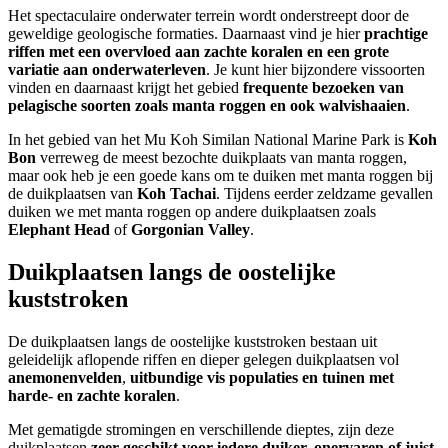
Het spectaculaire onderwater terrein wordt onderstreept door de
geweldige geologische formaties. Daarnaast vind je hier
prachtige
riffen met een overvloed aan zachte koralen en een grote
variatie aan onderwaterleven
. Je kunt hier bijzondere vissoorten
vinden en daarnaast krijgt het gebied
frequente bezoeken van
pelagische soorten zoals manta roggen en ook walvishaaien
.
In het gebied van het Mu Koh Similan National Marine Park is
Koh
Bon
verreweg de meest bezochte duikplaats van manta roggen,
maar ook heb je een goede kans om te duiken met manta roggen bij
de duikplaatsen van
Koh Tachai
. Tijdens eerder zeldzame gevallen
duiken we met manta roggen op andere duikplaatsen zoals
Elephant Head
of
Gorgonian Valley
.
Duikplaatsen langs de oostelijke
kuststroken
De duikplaatsen langs de oostelijke kuststroken bestaan uit
geleidelijk aflopende riffen en dieper gelegen duikplaatsen vol
anemonenvelden
,
uitbundige vis populaties en tuinen met
harde- en zachte koralen
.
Met gematigde stromingen en verschillende dieptes, zijn deze
duikplaatsen
zeer geschikt voor iedere duiker, onervaren of juist